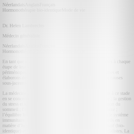
Néerlandais
Anglais
Français
Hormonothérapie bio-identique
Mode de vie
Dr. Helen Lambrechts
Médecin généraliste
Néerlandais
Anglais
Français
Hormonothérapie bio-identique
Mode de vie
En tant que médecin généraliste, j'accompagne les femmes à chaque
étape de leur vie. Chez Uma, je me spécialise dans la
périménopause. Ensemble, nous identifions vos symptômes et
élaborons des solutions durables, en nous intéressant aux causes
sous-jacentes.
La médecine du mode de vie peut jouer un rôle important à ce stade
en se concentrant sur : la nutrition et la santé métabolique ; la gestion
du stress et le système nerveux ; la qualité et la récupération du
sommeil ; l’exercice physique et le renforcement musculaire ;
l’équilibre hormonal et thyroïdien ; la santé intestinale et le système
immunitaire. Mon accompagnement comprend des conseils en
matière d’hygiène de vie, un traitement hormonal substitutif (bio-
identique) et, si nécessaire, des orientations vers des spécialistes. La