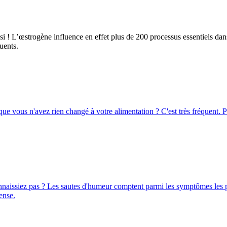
 ! L’œstrogène influence en effet plus de 200 processus essentiels dans 
uents.
e vous n'avez rien changé à votre alimentation ? C'est très fréquent. Po
naissiez pas ? Les sautes d'humeur comptent parmi les symptômes les plu
ense.