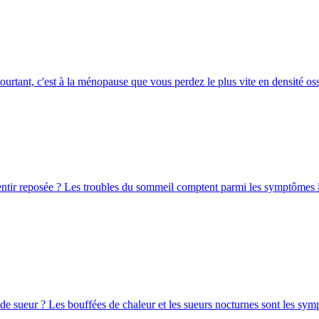
ourtant, c'est à la ménopause que vous perdez le plus vite en densité os
sentir reposée ? Les troubles du sommeil comptent parmi les symptômes l
de sueur ? Les bouffées de chaleur et les sueurs nocturnes sont les sym