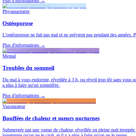
Plus d'informations
→
Physiquement
Ostéoporose
L'ostéoporose ne fait pas mal et ne prévient pas pendant des années. P
Plus d'informations
→
Mental
Troubles du sommeil
Du mal à vous endormir, réveillée à 3 h, ou réveil trop tôt sans vous 
a plus à faire qu'un somnifère.
Plus d'informations
→
Vasomoteur
Bouffées de chaleur et sueurs nocturnes
Submergée par une vague de chaleur, réveillée en pleine nuit trempée 
longtemps qu'on ne le croit, et il y a plus à faire qu'on ne le pense.