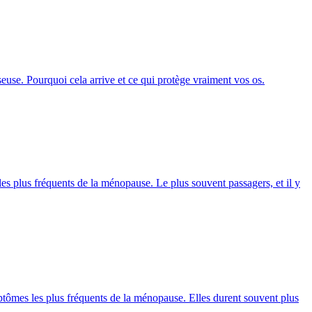
seuse. Pourquoi cela arrive et ce qui protège vraiment vos os.
es plus fréquents de la ménopause. Le plus souvent passagers, et il y
ptômes les plus fréquents de la ménopause. Elles durent souvent plus