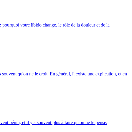
pourquoi votre libido change, le rôle de la douleur et de la
uvent qu'on ne le croit. En général, il existe une explication, et en
vent bénin, et il y a souvent plus à faire qu'on ne le pense.