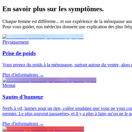
En savoir plus
sur les symptômes
.
Chaque femme est différente... et son expérience de la ménopause aussi
Pour vous guider, nos médecins donnent une explication des plus fréq
Physiquement
Prise de poids
Vous prenez du poids à la ménopause, surtout autour du ventre, alors qu
Plus d'informations
→
Mental
Sautes d'humeur
Nerfs à vif, larmes pour un rien, colère soudaine que vous ne vous con
premier. Le plus souvent passagères, et il y a plus à faire qu'on ne le p
Plus d'informations
→