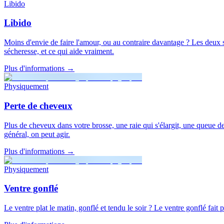
Libido
Libido
Moins d'envie de faire l'amour, ou au contraire davantage ? Les deux s
sécheresse, et ce qui aide vraiment.
Plus d'informations
→
Physiquement
Perte de cheveux
Plus de cheveux dans votre brosse, une raie qui s'élargit, une queue d
général, on peut agir.
Plus d'informations
→
Physiquement
Ventre gonflé
Le ventre plat le matin, gonflé et tendu le soir ? Le ventre gonflé fait 