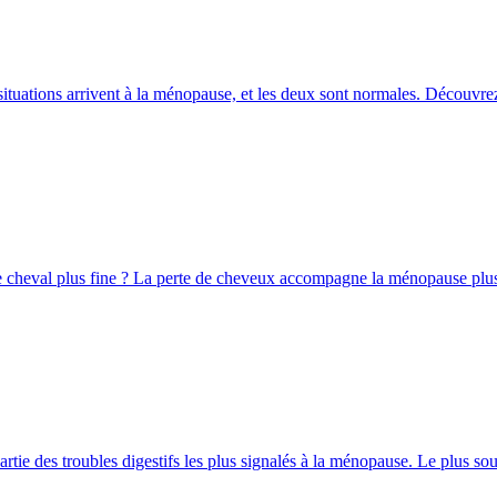
ituations arrivent à la ménopause, et les deux sont normales. Découvrez 
e cheval plus fine ? La perte de cheveux accompagne la ménopause plus so
partie des troubles digestifs les plus signalés à la ménopause. Le plus sou